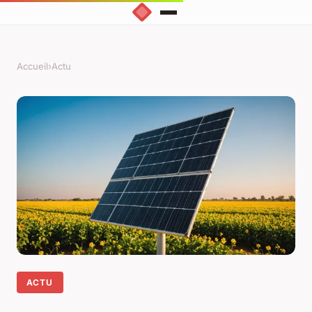
Accueil
›
Actu
ACTU