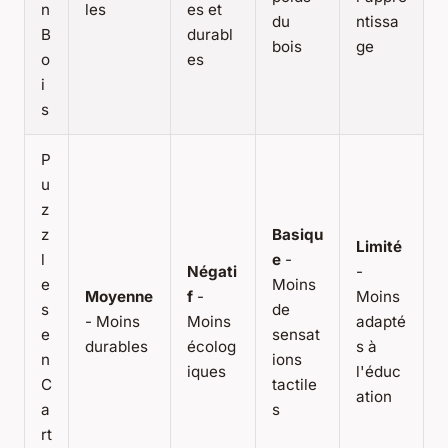
n
les
es et
du
ntissa
B
durabl
bois
ge
o
es
i
s
P
u
z
z
Basiqu
Limité
l
e
-
Négati
-
e
Moins
Moyenne
f
-
Moins
s
de
- Moins
Moins
adapté
e
sensat
durables
écolog
s à
n
ions
iques
l'éduc
C
tactile
ation
a
s
rt