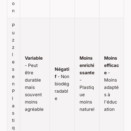
o
n
P
u
z
z
l
Variable
Moins
Moins
e
- Peut
enrichi
efficac
s
Négati
être
ssante
e
-
e
f
- Non
durable
-
Moins
n
biodég
mais
Plastiq
adapté
P
radabl
souvent
ue
s à
l
e
moins
moins
l'éduc
a
agréable
naturel
ation
s
ti
q