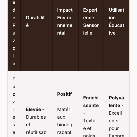
e
d
Impact
Expéri
Utilisat
e
Durabilit
Enviro
ence
ion
P
é
nneme
Sensor
Éducat
u
ntal
ielle
ive
z
z
l
e
P
u
z
Positif
Enrichi
Polyva
z
-
ssante
lente
-
l
Élevée
-
Matéri
-
Excell
e
Durables
aux
Textur
ents
s
et
biodég
e et
pour
e
réutilisab
radabl
poids
l'appre