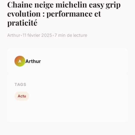
Chaine neige michelin easy grip
evolution : performance et
praticité
Arthur
•
11 février 2025
•
7 min de lecture
Arthur
A
TAGS
Actu