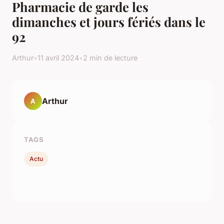
Pharmacie de garde les
dimanches et jours fériés dans le
92
Arthur
•
11 avril 2024
•
2 min de lecture
Arthur
A
TAGS
Actu