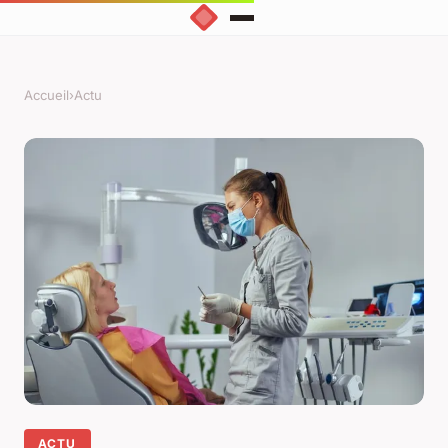
Accueil
›
Actu
ACTU